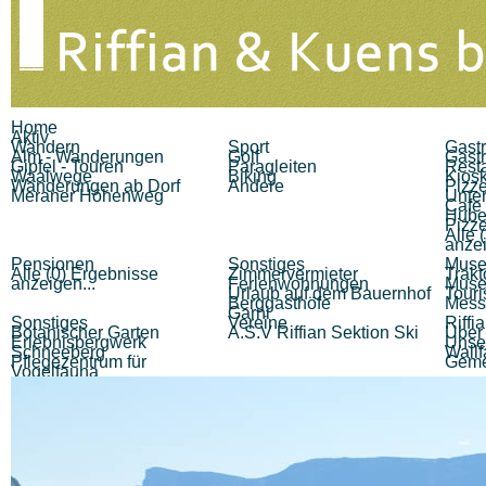
Home
Aktiv
Wandern
Sport
Gast
Alm - Wanderungen
Golf
Gast
Gipfel - Touren
Paragleiten
Rest
Waalwege
Biking
Kiosk
Wanderungen ab Dorf
Andere
Pizze
Meraner Höhenweg
Unte
Cafe 
Hube
Pizze
Alle 
anzei
Pensionen
Sonstiges
Muse
Alle (0) Ergebnisse
Zimmervermieter
Trak
anzeigen...
Ferienwohnungen
Muse
Urlaub auf dem Bauernhof
Tour
Berggasthöfe
Mess
Garni
Sonstiges
Vereine
Riffi
Botanischer Garten
A.S.V Riffian Sektion Ski
Über 
Erlebnisbergwerk
Unse
Schneeberg
Wallf
Pflegezentrum für
Geme
Vogelfauna