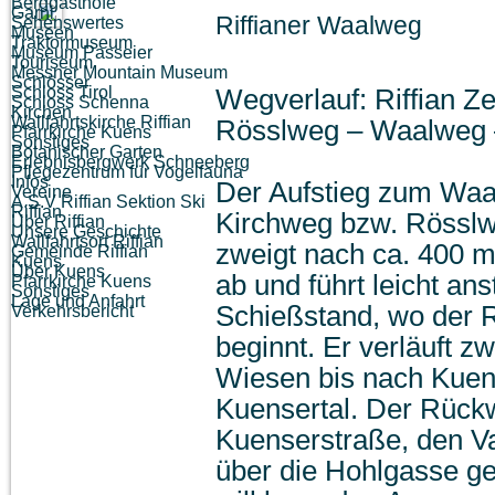
Berggasthöfe
Garni
Riffianer Waalweg
Sehenswertes
Museen
Traktormuseum
Museum Passeier
Touriseum
Messner Mountain Museum
Schlösser
Schloss Tirol
Wegverlauf: Riffian Z
Schloss Schenna
Kirchen
Wallfahrtskirche Riffian
Rösslweg – Waalweg 
Pfarrkirche Kuens
Sonstiges
Botanischer Garten
Erlebnisbergwerk Schneeberg
Pflegezentrum für Vogelfauna
Infos
Der Aufstieg zum Waal
Vereine
A.S.V Riffian Sektion Ski
Riffian
Kirchweg bzw. Rössl
Über Riffian
Unsere Geschichte
Wallfahrtsort Riffian
zweigt nach ca. 400 
Gemeinde Riffian
Kuens
Über Kuens
ab und führt leicht an
Pfarrkirche Kuens
Sonstiges
Lage und Anfahrt
Schießstand, wo der 
Verkehrsbericht
beginnt. Er verläuft 
Wiesen bis nach Kuen
Kuensertal. Der Rück
Kuenserstraße, den V
über die Hohlgasse g