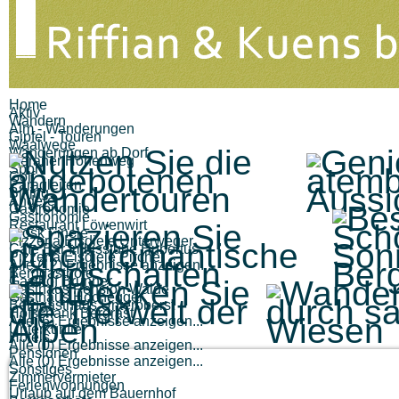
Home
Aktiv
Wandern
Alm - Wanderungen
Gipfel - Touren
Waalwege
Wanderungen ab Dorf
Meraner Höhenweg
Sport
Golf
Paragleiten
Biking
Andere
Gastronomie
Gastronomie
Restaurant Löwenwirt
Kiosk Finele
Pizzeria Eisdiele Unterweger
Cafe Bar Imbisstube Hubertus
Pizzeria Eisdiele Pircher
Alle (12) Ergebnisse anzeigen...
Berggasthöfe
Gasthof Brunner
Gasthaus Pension Walde
Gasthaus Hochegger
Berggasthaus Unteröberst
Hofschank Bergrast
Alle (6) Ergebnisse anzeigen...
Unterkünfte
Hotels
Alle (0) Ergebnisse anzeigen...
Pensionen
Alle (0) Ergebnisse anzeigen...
Sonstiges
Zimmervermieter
Ferienwohnungen
Urlaub auf dem Bauernhof