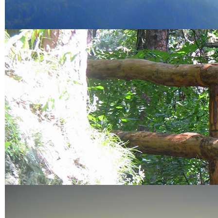
Alle (0) Ergebnisse
anzeigen...
Sonstiges
Zimmervermieter
Ferienwohnungen
Urlaub auf dem Bauernhof
Berggasthöfe
Garni
Sehenswertes
Museen
Traktormuseum
Museum Passeier
Touriseum
Messner Mountain Museum
Schlösser
Schloss Tirol
Schloss Schenna
Kirchen
Wallfahrtskirche Riffian
Pfarrkirche Kuens
Sonstiges
Botanischer Garten
Erlebnisbergwerk
Schneeberg
Pflegezentrum für
Vogelfauna
Infos
Vereine
A.S.V Riffian Sektion Ski
Riffian
Über Riffian
Unsere Geschichte
Wallfahrtsort Riffian
Gemeinde Riffian
Kuens
Über Kuens
Pfarrkirche Kuens
Sonstiges
Lage und Anfahrt
Verkehrsbericht