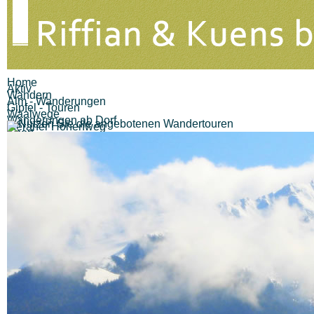
Home
Aktiv
Wandern
Alm - Wanderungen
Gipfel - Touren
Waalwege
Wanderungen ab Dorf
Meraner Höhenweg
Sport
Golf
Paragleiten
Biking
Andere
Gastronomie
Gastronomie
Restaurant Löwenwirt
Kiosk Finele
Pizzeria Eisdiele
Unterweger
Cafe Bar Imbisstube
Hubertus
Pizzeria Eisdiele Pircher
Alle (12) Ergebnisse
anzeigen...
Berggasthöfe
Gasthof Brunner
Gasthaus Pension Walde
Gasthaus Hochegger
Berggasthaus Unteröberst
Hofschank Bergrast
Alle (6) Ergebnisse
anzeigen...
Unterkünfte
Hotels
Alle (0) Ergebnisse
anzeigen...
Pensionen