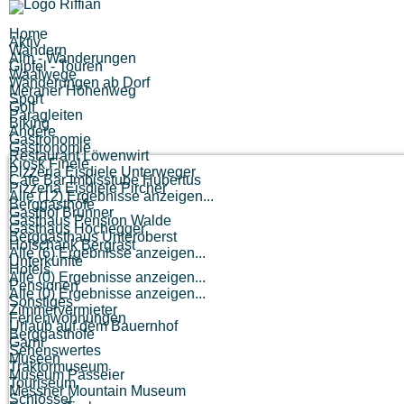
Home
Aktiv
Wandern
Alm - Wanderungen
Gipfel - Touren
Waalwege
Wanderungen ab Dorf
Meraner Höhenweg
Sport
Golf
Paragleiten
Biking
Andere
Gastronomie
Gastronomie
Restaurant Löwenwirt
Kiosk Finele
Pizzeria Eisdiele Unterweger
Cafe Bar Imbisstube Hubertus
Pizzeria Eisdiele Pircher
Alle (12) Ergebnisse anzeigen...
Berggasthöfe
Gasthof Brunner
Gasthaus Pension Walde
Gasthaus Hochegger
Berggasthaus Unteröberst
Hofschank Bergrast
Alle (6) Ergebnisse anzeigen...
Unterkünfte
Hotels
Alle (0) Ergebnisse anzeigen...
Pensionen
Alle (0) Ergebnisse anzeigen...
Sonstiges
Zimmervermieter
Ferienwohnungen
Urlaub auf dem Bauernhof
Berggasthöfe
Garni
Sehenswertes
Museen
Traktormuseum
Museum Passeier
Touriseum
Messner Mountain Museum
Schlösser