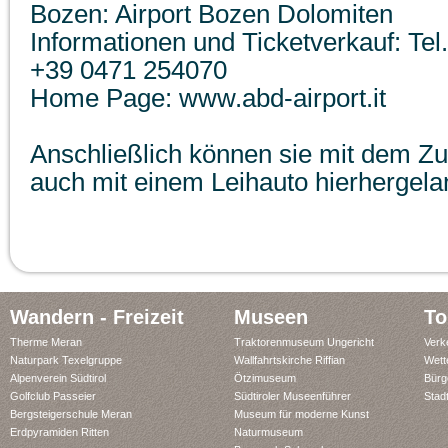
Bozen: Airport Bozen Dolomiten
Informationen und Ticketverkauf: Tel
+39 0471 254070
Home Page: www.abd-airport.it
Anschließlich können sie mit dem Z
auch mit einem Leihauto hierhergela
Wandern - Freizeit
Museen
To
Therme Meran
Traktorenmuseum Ungericht
Verk
Naturpark Texelgruppe
Wallfahrtskirche Riffian
Wett
Alpenverein Südtirol
Ötzimuseum
Bürg
Golfclub Passeier
Südtiroler Museenführer
Stad
Bergsteigerschule Meran
Museum für moderne Kunst
Erdpyramiden Ritten
Naturmuseum