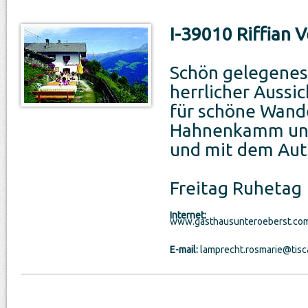
I-39010 Riffian 
Schön gelegenes 
herrlicher Aussi
für schöne Wan
Hahnenkamm und 
und mit dem Auto
Freitag Ruhetag
Internet:
www.gasthausunteroeberst.co
E-mail:
lamprecht.rosmarie@tiscal