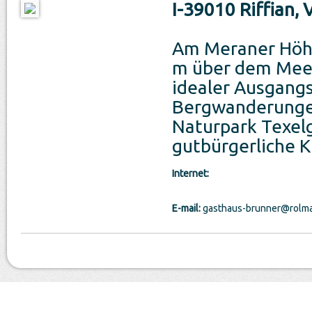
I-39010 Riffian,
Am Meraner Höh
m über dem Meer
idealer Ausgang
Bergwanderunge
Naturpark Texel
gutbürgerliche K
Internet:
E-mail:
gasthaus-brunner@rolmai
Tempo libero
Musei
T