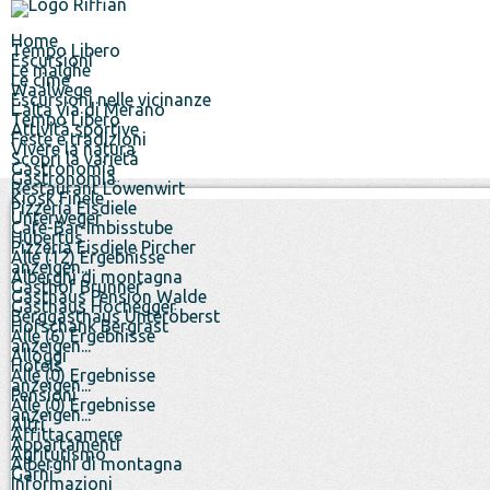
Home
Tempo Libero
Escursioni
Le malghe
Le cime
Waalwege
Escursioni nelle vicinanze
L'alta via di Merano
Tempo Libero
Attivitá sportive
Feste e tradizioni
Vivere la natura
Scopri la varietá
Gastronomia
Gastronomia
Restaurant Löwenwirt
Kiosk Finele
Pizzeria Eisdiele
Unterweger
Cafe-Bar-Imbisstube
Hubertus
Pizzeria Eisdiele Pircher
Alle (12) Ergebnisse
anzeigen...
Alberghi di montagna
Gasthof Brunner
Gasthaus Pension Walde
Gasthaus Hochegger
Berggasthaus Unteröberst
Hofschank Bergrast
Alle (6) Ergebnisse
anzeigen...
Alloggi
Hotels
Alle (0) Ergebnisse
anzeigen...
Pensioni
Alle (0) Ergebnisse
anzeigen...
Altri
Affittacamere
Appartamenti
Agriturismo
Alberghi di montagna
Garni
Informazioni